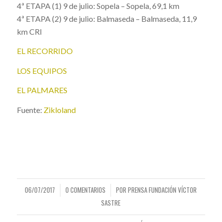
4ª ETAPA (1) 9 de julio: Sopela – Sopela, 69,1 km
4ª ETAPA (2) 9 de julio: Balmaseda – Balmaseda, 11,9
km CRI
EL RECORRIDO
LOS EQUIPOS
EL PALMARES
Fuente:
Zikloland
06/07/2017
0 COMENTARIOS
POR
PRENSA FUNDACIÓN VÍCTOR
/
/
SASTRE