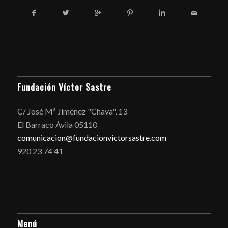
Fundación Víctor Sastre
C/ José Mª Jiménez "Chava", 13
El Barraco Ávila 05110
comunicacion@fundacionvictorsastre.com
920 23 74 41
Menú