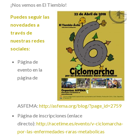
¡Nos vemos en El Tiemblo!
Puedes seguir las
novedades a
través de
nuestras redes
sociales:
Página de
evento en la
página de
ASFEMA:
http://asfema.org/blog/?page_id=2759
Página de inscripciones (enlace
directo):
http://racetime.es/evento/v-ciclomarcha-
por-las-enfermedades-raras-metabolicas