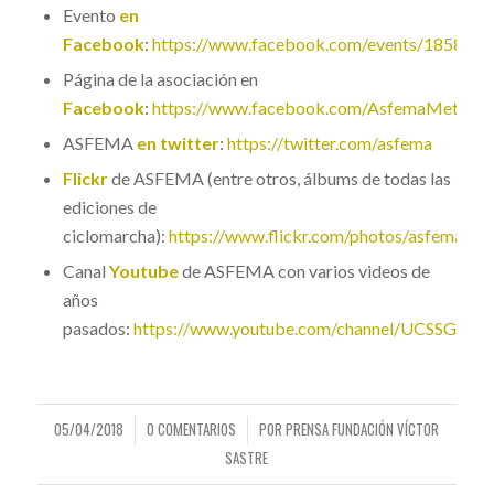
Evento
en
Facebook
:
https://www.facebook.com/events/185811
Página de la asociación en
Facebook
:
https://www.facebook.com/AsfemaMetabol
ASFEMA
en twitter
:
https://twitter.com/asfema
Flickr
de ASFEMA (entre otros, álbums de todas las
ediciones de
ciclomarcha):
https://www.flickr.com/photos/asfema/al
Canal
Youtube
de ASFEMA con varios videos de
años
pasados:
https://www.youtube.com/channel/UCSSGuM
05/04/2018
0 COMENTARIOS
POR
PRENSA FUNDACIÓN VÍCTOR
/
/
SASTRE