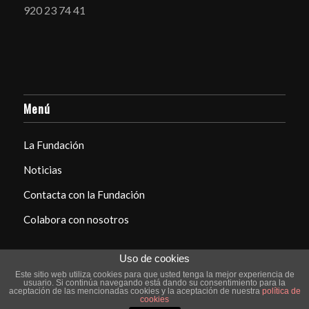
920 23 74 41
Menú
La Fundación
Noticias
Contacta con la Fundación
Colabora con nosotros
Uso de cookies
Este sitio web utiliza cookies para que usted tenga la mejor experiencia de
usuario. Si continúa navegando está dando su consentimiento para la
aceptación de las mencionadas cookies y la aceptación de nuestra
política de
cookies
© Copyright - Fundación Víctor Sastre