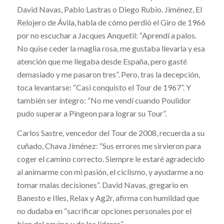
David Navas, Pablo Lastras o Diego Rubio. Jiménez, El
Relojero de Ávila, habla de cómo perdió el Giro de 1966
por no escuchar a Jacques Anquetil: “Aprendí a palos.
No quise ceder la maglia rosa, me gustaba llevarla y esa
atención que me llegaba desde España, pero gasté
demasiado y me pasaron tres”. Pero, tras la decepción,
toca levantarse: “Casi conquisto el Tour de 1967”. Y
también ser íntegro: “No me vendí cuando Poulidor
pudo superar a Pingeon para lograr su Tour”.
Carlos Sastre, vencedor del Tour de 2008, recuerda a su
cuñado, Chava Jiménez: “Sus errores me sirvieron para
coger el camino correcto. Siempre le estaré agradecido
al animarme con mi pasión, el ciclismo, y ayudarme a no
tomar malas decisiones”. David Navas, gregario en
Banesto e Illes, Relax y Ag2r, afirma con humildad que
no dudaba en “sacrificar opciones personales por el
bien del equipo y de los líderes”.