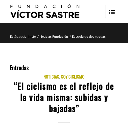
Estás aquí:
Inicio
/
Noticias Fundación
/
Escuela de dos ruedas
Entradas
NOTICIAS
,
SOY CICLISMO
“El ciclismo es el reflejo de
la vida misma: subidas y
bajadas”