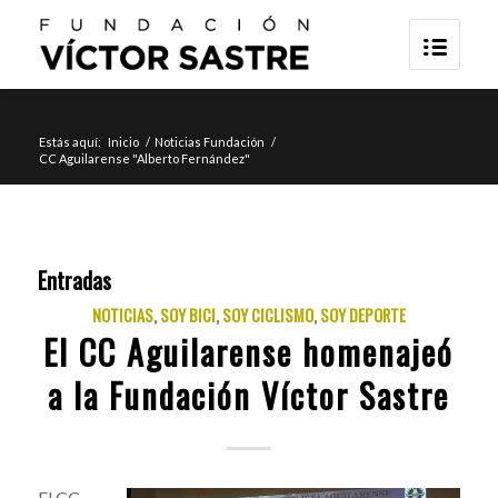
Estás aquí:
Inicio
/
Noticias Fundación
/
CC Aguilarense "Alberto Fernández"
Entradas
NOTICIAS
,
SOY BICI
,
SOY CICLISMO
,
SOY DEPORTE
El CC Aguilarense homenajeó
a la Fundación Víctor Sastre
El CC