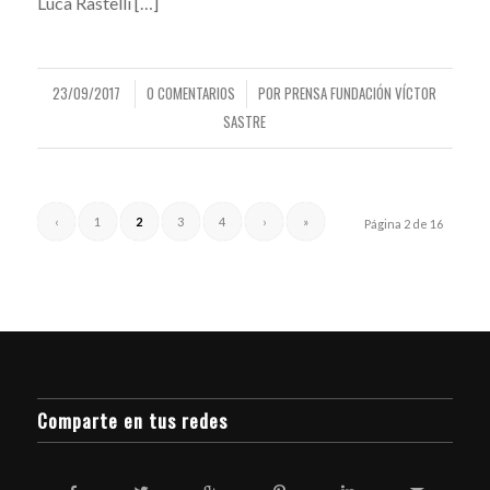
Luca Rastelli […]
23/09/2017
0 COMENTARIOS
POR
PRENSA FUNDACIÓN VÍCTOR
/
/
SASTRE
‹
1
2
3
4
›
»
Página 2 de 16
Comparte en tus redes