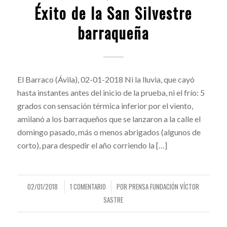
Éxito de la San Silvestre
barraqueña
El Barraco (Ávila), 02-01-2018 Ni la lluvia, que cayó
hasta instantes antes del inicio de la prueba, ni el frío: 5
grados con sensación térmica inferior por el viento,
amilanó a los barraqueños que se lanzaron a la calle el
domingo pasado, más o menos abrigados (algunos de
corto), para despedir el año corriendo la […]
02/01/2018
1 COMENTARIO
POR
PRENSA FUNDACIÓN VÍCTOR
/
/
SASTRE