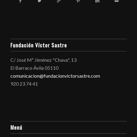
Fundación Víctor Sastre
C/ José Mª Jiménez "Chava", 13
El Barraco Ávila 05110
comunicacion@fundacionvictorsastre.com
920 23 74 41
Menú