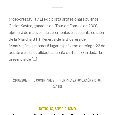
@deportesavila / El ex ciclista profesional abulense
Carlos Sastre, ganador del Tour de Francia de 2008,
ejercerá de maestro de ceremonias en la quinta edición
de la Marcha BTT Reserva de la Biosfera de
Monfragüe, que tendrá lugar el próximo domingo 22 de
octubre en la localidad cacereña de Toril. «Sin duda, la
presencia de […]
21/10/2017
0 COMENTARIOS
POR
PRENSA FUNDACIÓN VÍCTOR
/
/
SASTRE
NOTICIAS
,
SOY CICLISMO