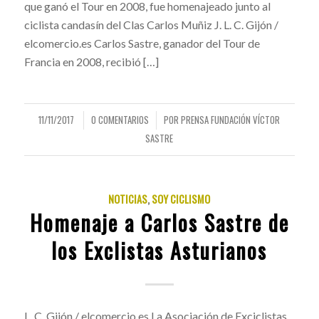
que ganó el Tour en 2008, fue homenajeado junto al
ciclista candasín del Clas Carlos Muñiz J. L. C. Gijón /
elcomercio.es Carlos Sastre, ganador del Tour de
Francia en 2008, recibió […]
11/11/2017
0 COMENTARIOS
POR
PRENSA FUNDACIÓN VÍCTOR
/
/
SASTRE
NOTICIAS
,
SOY CICLISMO
Homenaje a Carlos Sastre de
los Exclistas Asturianos
L. C. Gijón / elcomercio.es La Asociación de Exciclistas